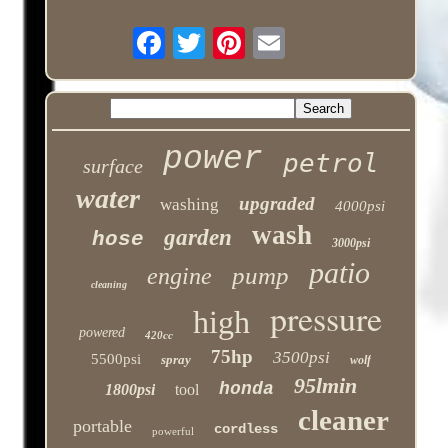
power
petrol
surface
water
upgraded
washing
4000psi
wash
garden
hose
3000psi
patio
pump
engine
cleaning
pressure
high
powered
420cc
75hp
3500psi
5500psi
spray
wolf
95lmin
honda
1800psi
tool
cleaner
portable
cordless
powerful