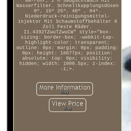
8m-rohr, 2 M Saugschlauch Mit
Wasserfilter. Schnellkupplungsdüsen
0º, 15º 25º, 40º , 84º.
Niederdruck-reinigungsmittel-
injektor Mit Schaumstoffbehälter 8
Zoll Feste Räder.
I1.4392TZwuTZwuCW" style="box-
sizing: border-box; -webkit-tap-
highlight-color: transparent;
outline: 0px; margin: 0px; padding:
0px; height: 18677px; position:
absolute; top: 0px; visibility:
hidden; width: 1000.5px; z-index:
-1;>.