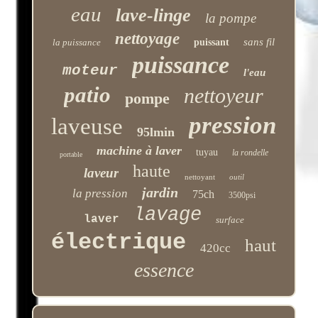
eau
lave-linge
la pompe
nettoyage
sans fil
la puissance
puissant
puissance
moteur
l'eau
patio
nettoyeur
pompe
pression
laveuse
95lmin
machine à laver
tuyau
la rondelle
portable
haute
laveur
nettoyant
outil
jardin
la pression
75ch
3500psi
lavage
laver
surface
électrique
haut
420cc
essence