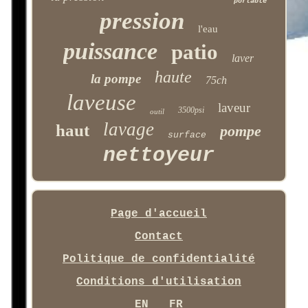
portable
pression
l'eau
puissance
patio
laver
haute
la pompe
75ch
laveuse
laveur
3500psi
outil
lavage
haut
pompe
surface
nettoyeur
Page d'accueil
Contact
Politique de confidentialité
Conditions d'utilisation
EN
FR