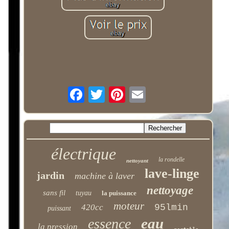
électrique
la rondelle
nettoyant
lave-linge
jardin
machine à laver
nettoyage
sans fil
tuyau
la puissance
moteur
420cc
95lmin
puissant
eau
essence
la pression