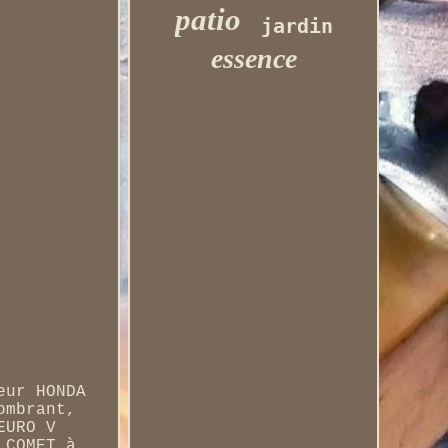
patio
jardin
essence
eur HONDA
ombrant,
EURO V
 COMET à