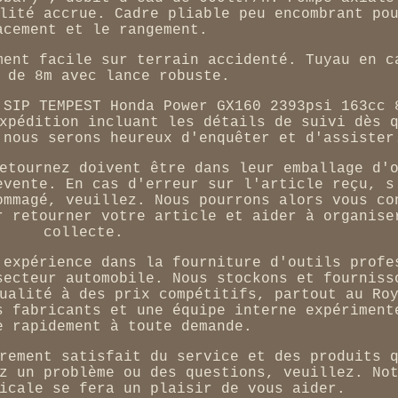
lité accrue. Cadre pliable peu encombrant po
acement et le rangement.
ment facile sur terrain accidenté. Tuyau en c
 de 8m avec lance robuste.
 SIP TEMPEST Honda Power GX160 2393psi 163cc 
xpédition incluant les détails de suivi dès 
 nous serons heureux d'enquêter et d'assister
etournez doivent être dans leur emballage d'
evente. En cas d'erreur sur l'article reçu, s
ommagé, veuillez. Nous pourrons alors vous co
r retourner votre article et aider à organise
collecte.
'expérience dans la fourniture d'outils profe
secteur automobile. Nous stockons et fourniss
ualité à des prix compétitifs, partout au Ro
s fabricants et une équipe interne expériment
e rapidement à toute demande.
rement satisfait du service et des produits 
z un problème ou des questions, veuillez. No
icale se fera un plaisir de vous aider.