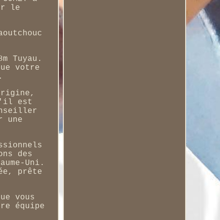
ur le
aoutchouc
8m Tuyau.
que votre
.
origine,
'il est
nseiller
r une
ssionnels
ons des
yaume-Uni.
ée, prête
que vous
tre équipe