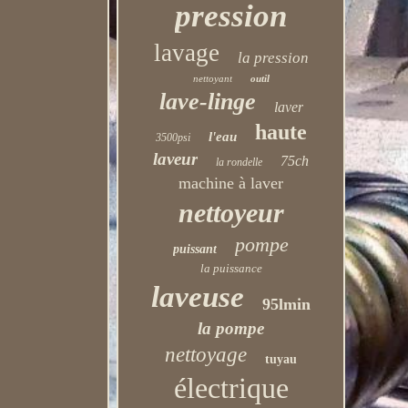
pression
lavage
la pression
nettoyant
outil
lave-linge
laver
haute
l'eau
3500psi
laveur
75ch
la rondelle
machine à laver
nettoyeur
pompe
puissant
la puissance
laveuse
95lmin
la pompe
nettoyage
tuyau
électrique