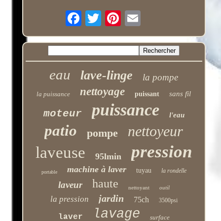
eau
lave-linge
la pompe
nettoyage
sans fil
la puissance
puissant
puissance
moteur
l'eau
patio
nettoyeur
pompe
pression
laveuse
95lmin
machine à laver
tuyau
la rondelle
portable
haute
laveur
nettoyant
outil
jardin
la pression
75ch
3500psi
lavage
laver
surface