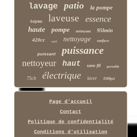
patio
lavage
la pompe
laveuse
essence
tuyau
haute
pompe
95lmin
nettoyant
nettoyage
420cc
surface
outil
puissance
puissant
nettoyeur
haut
sans fil
portable
électrique
75ch
laver
3500psi
Page d'accueil
Contact
Politique de confidentialité
Conditions d'utilisation