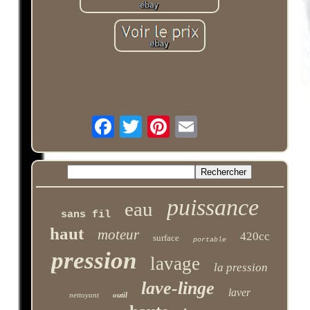
puissance
eau
sans fil
haut
moteur
420cc
surface
portable
pression
lavage
la pression
lave-linge
laver
nettoyant
outil