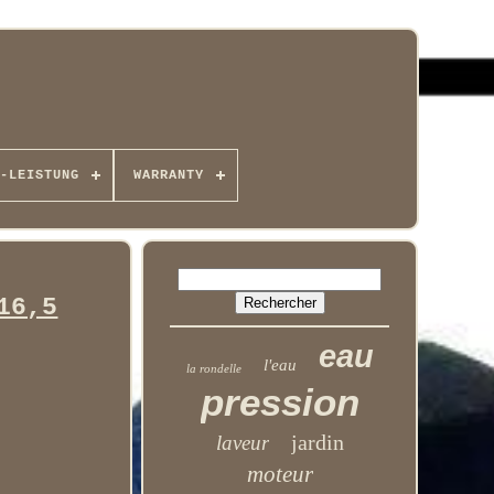
-LEISTUNG
WARRANTY
16,5
eau
l'eau
la rondelle
pression
jardin
laveur
moteur