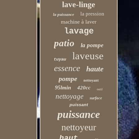
lave-linge
la pression
la puissance
machine à laver
lavage
patio
la pompe
laveuse
tuyau
essence
haute
pompe
nettoyant
95lmin
420cc
outil
nettoyage
surface
puissant
puissance
nettoyeur
haut