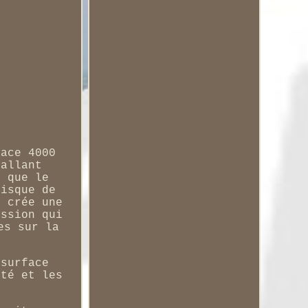
face 4000
 allant
s que le
disque de
t crée une
ession qui
es sur la
 surface
eté et les