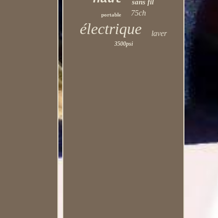
sans fil
75ch
portable
électrique
laver
3500psi