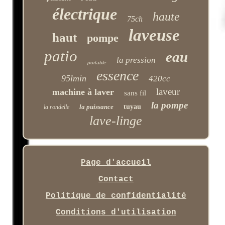
électrique
haute
75ch
laveuse
haut
pompe
patio
eau
la pression
portable
essence
95lmin
420cc
laveur
machine à laver
sans fil
la pompe
la puissance
tuyau
la rondelle
lave-linge
Page d'accueil
Contact
Politique de confidentialité
Conditions d'utilisation