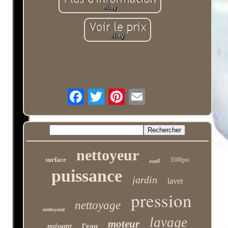
nettoyeur
surface
3500psi
outil
puissance
jardin
laver
pression
nettoyage
nettoyant
lavage
moteur
l'eau
puissant