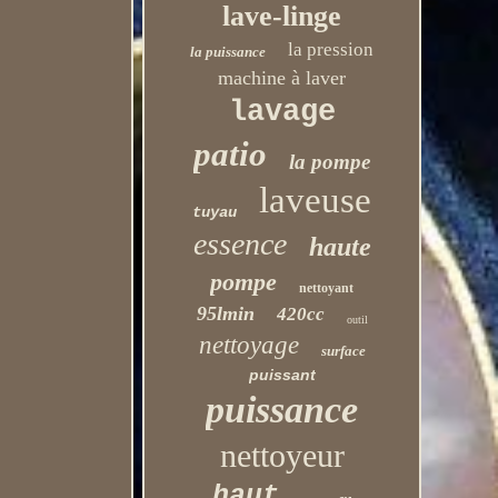
lave-linge
la pression
la puissance
machine à laver
lavage
patio
la pompe
laveuse
tuyau
essence
haute
pompe
nettoyant
95lmin
420cc
outil
nettoyage
surface
puissant
puissance
nettoyeur
haut