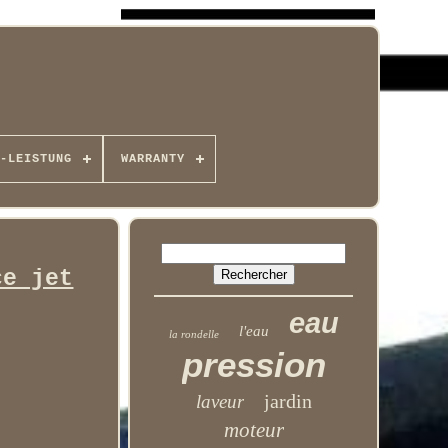
-LEISTUNG
WARRANTY
ce jet
eau
l'eau
la rondelle
pression
jardin
laveur
moteur