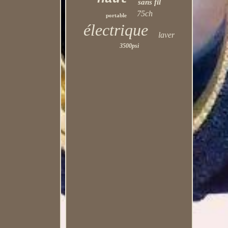
sans fil
75ch
portable
électrique
laver
3500psi