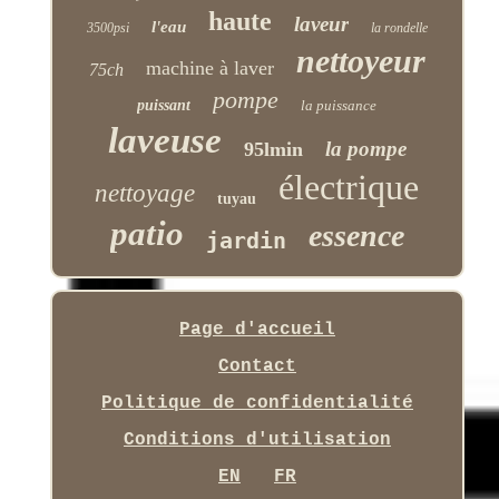
haute
laveur
l'eau
3500psi
la rondelle
nettoyeur
machine à laver
75ch
pompe
puissant
la puissance
laveuse
la pompe
95lmin
électrique
nettoyage
tuyau
patio
essence
jardin
Page d'accueil
Contact
Politique de confidentialité
Conditions d'utilisation
EN
FR