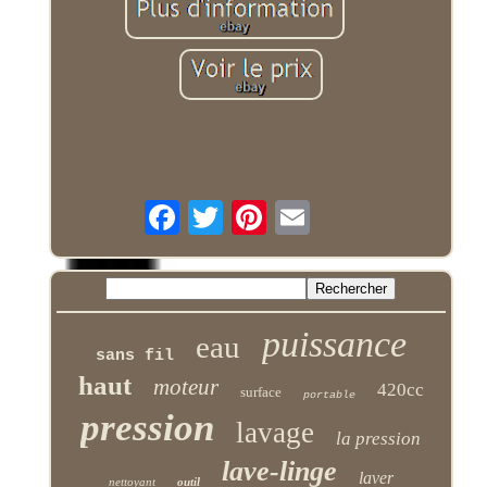
puissance
eau
sans fil
haut
moteur
420cc
surface
portable
pression
lavage
la pression
lave-linge
laver
nettoyant
outil