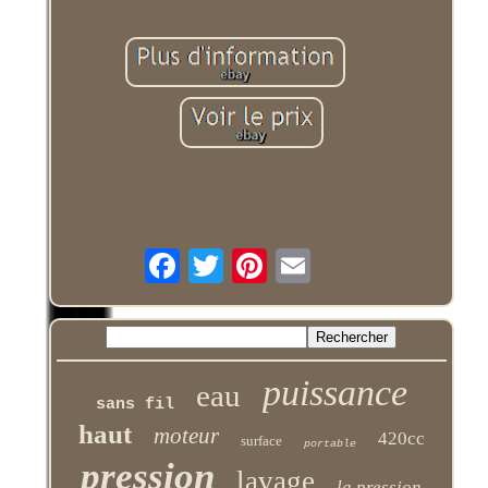
puissance
eau
sans fil
haut
moteur
420cc
surface
portable
pression
lavage
la pression