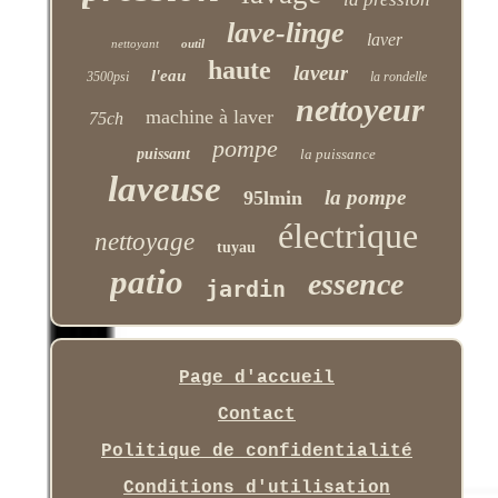
lave-linge
laver
nettoyant
outil
haute
laveur
l'eau
3500psi
la rondelle
nettoyeur
machine à laver
75ch
pompe
puissant
la puissance
laveuse
la pompe
95lmin
électrique
nettoyage
tuyau
patio
essence
jardin
Page d'accueil
Contact
Politique de confidentialité
Conditions d'utilisation