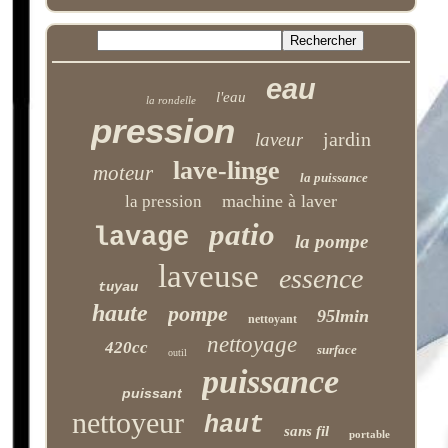
eau
l'eau
la rondelle
pression
jardin
laveur
lave-linge
moteur
la puissance
machine à laver
la pression
patio
lavage
la pompe
laveuse
essence
tuyau
haute
pompe
95lmin
nettoyant
nettoyage
420cc
surface
outil
puissance
puissant
nettoyeur
haut
sans fil
portable