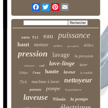
puissance
eau
sans fil
haut
moteur
420cc
surface
portable
pression
lavage
la pression
lave-linge
laver
nettoyant
outil
haute
laveur
l'eau
3500psi
la rondelle
nettoyeur
machine à laver
75ch
pompe
puissant
la puissance
laveuse
la pompe
95lmin
électrique