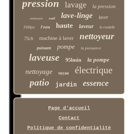
pression
lavage
la pression
lave-linge
laver
nettoyant
outil
haute
laveur
l'eau
3500psi
la rondelle
nettoyeur
machine à laver
75ch
pompe
puissant
la puissance
laveuse
la pompe
95lmin
électrique
nettoyage
tuyau
patio
essence
jardin
Page d'accueil
Contact
Politique de confidentialité