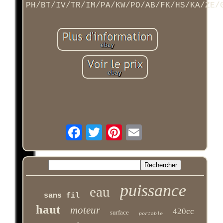
PH/BT/IV/TR/IM/PA/KW/PO/AB/FK/HS/KA/ZE/
puissance
eau
sans fil
haut
moteur
420cc
surface
portable