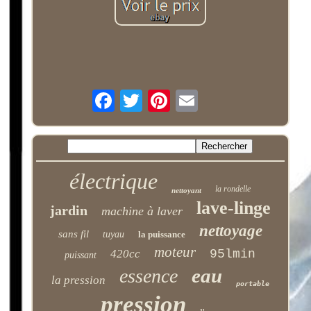
électrique
la rondelle
nettoyant
lave-linge
jardin
machine à laver
nettoyage
sans fil
tuyau
la puissance
moteur
420cc
95lmin
puissant
eau
essence
la pression
portable
pression