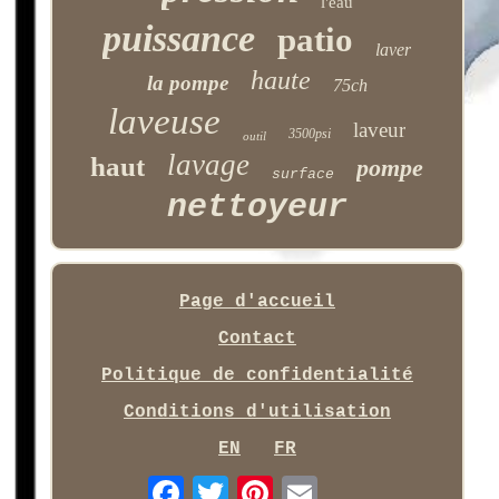
l'eau
puissance
patio
laver
haute
la pompe
75ch
laveuse
laveur
3500psi
outil
lavage
haut
pompe
surface
nettoyeur
Page d'accueil
Contact
Politique de confidentialité
Conditions d'utilisation
EN
FR