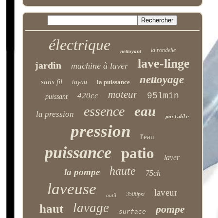
électrique
la rondelle
nettoyant
lave-linge
jardin
machine à laver
nettoyage
sans fil
tuyau
la puissance
moteur
420cc
95lmin
puissant
eau
essence
la pression
portable
pression
l'eau
puissance
patio
laver
haute
la pompe
75ch
laveuse
laveur
3500psi
outil
lavage
haut
pompe
surface