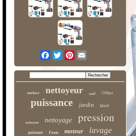
nettoyeur
surface
3500psi
outil
puissance
jardin
laver
pression
nettoyage
nettoyant
lavage
moteur
l'eau
puissant