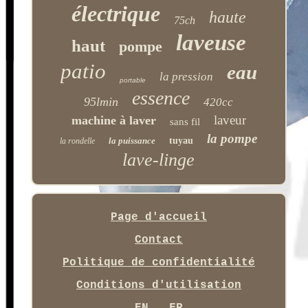
électrique
haute
75ch
laveuse
haut
pompe
patio
eau
la pression
portable
essence
95lmin
420cc
laveur
machine à laver
sans fil
la pompe
la puissance
tuyau
la rondelle
lave-linge
Page d'accueil
Contact
Politique de confidentialité
Conditions d'utilisation
EN
FR