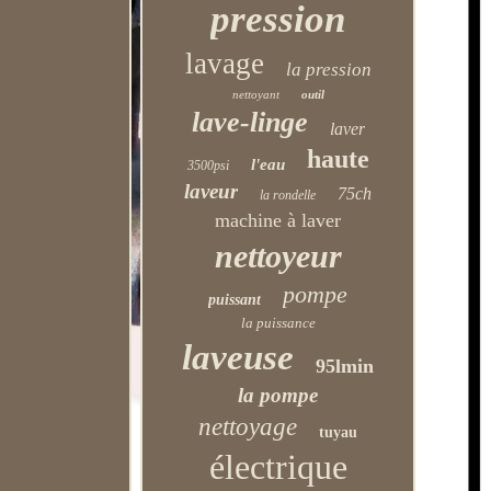
pression
lavage
la pression
nettoyant
outil
lave-linge
laver
haute
l'eau
3500psi
laveur
75ch
la rondelle
machine à laver
nettoyeur
pompe
puissant
la puissance
laveuse
95lmin
la pompe
nettoyage
tuyau
électrique