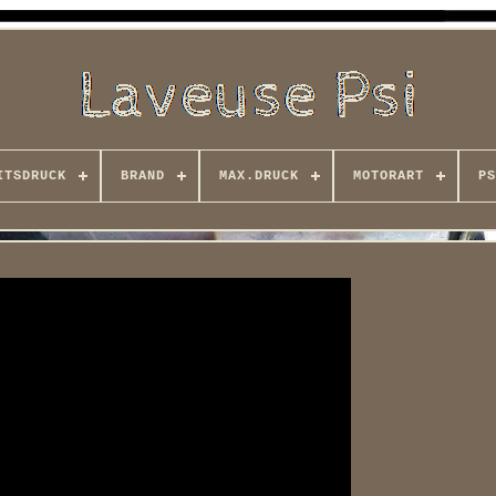
ITSDRUCK
BRAND
MAX.DRUCK
MOTORART
PS