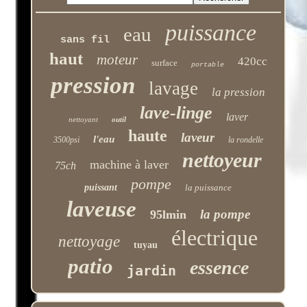
puissance
eau
sans fil
haut
moteur
420cc
surface
portable
pression
lavage
la pression
lave-linge
laver
nettoyant
outil
haute
laveur
l'eau
3500psi
la rondelle
nettoyeur
machine à laver
75ch
pompe
puissant
la puissance
laveuse
la pompe
95lmin
électrique
nettoyage
tuyau
patio
essence
jardin