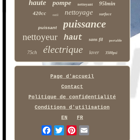
haute
pompe
95lmin
nettoyant
nettoyage
420cc
surface
outil
puissance
puissant
nettoyeur
haut
sans fil
portable
électrique
75ch
laver
3500psi
Page d'accueil
Contact
Politique de confidentialité
Conditions d'utilisation
EN
FR