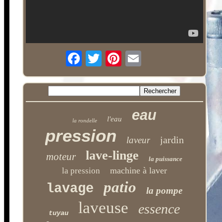
eau
l'eau
la rondelle
pression
jardin
laveur
lave-linge
moteur
la puissance
machine à laver
la pression
patio
lavage
la pompe
laveuse
essence
tuyau