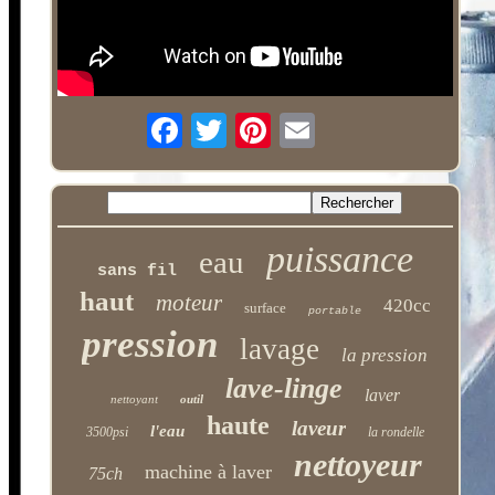
puissance
eau
sans fil
haut
moteur
420cc
surface
portable
pression
lavage
la pression
lave-linge
laver
nettoyant
outil
haute
laveur
l'eau
3500psi
la rondelle
nettoyeur
machine à laver
75ch