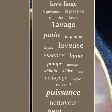
lave-linge
la pression
la puissance
machine à laver
lavage
patio
la pompe
laveuse
tuyau
essence
haute
pompe
nettoyant
95lmin
420cc
outil
nettoyage
surface
puissant
puissance
nettoyeur
haut