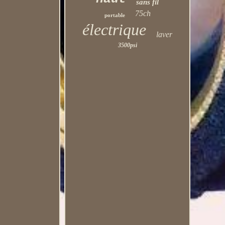
sans fil
75ch
portable
électrique
laver
3500psi