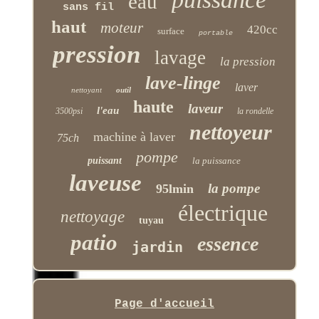
eau
sans fil
haut
moteur
420cc
surface
portable
pression
lavage
la pression
lave-linge
laver
nettoyant
outil
haute
laveur
l'eau
3500psi
la rondelle
nettoyeur
machine à laver
75ch
pompe
puissant
la puissance
laveuse
la pompe
95lmin
électrique
nettoyage
tuyau
patio
essence
jardin
Page d'accueil