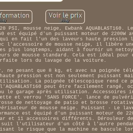
20 PSI, mousse neige, Ewbank AQUABLAST160. L
60 est équipé d'un puissant moteur de 2200W a
qui en fait l'un des laveurs haute pression 
ec l'accessoire de mousse neige, il libère un
es plus longtemps, aidant à fournir un netto
eurs de mousse standard. Cela est idéal pour 
rfaite lors du lavage de la voiture.
r, ne pesant que 8 kg, et avec sa poignée tél
haute pression est non seulement puissant ma
tilisation. La poignée télescopique rend ce 
l'AQUABLAST160 peut être facilement rangé, o
ou le garage après utilisation. Accessoires i
ette et verrou 'SANS FORCE', lance de pulvér
rosse de nettoyage de patio et brosse rotativ
vérisateur de mousse neige. Puissant - Le lav
ormance est équipé d'un puissant moteur de 22
ar et 11 accessoires différents. Dérouleur d
 suit l'utilisateur d'un côté à l'autre penda
isant le risque que la machine ne bascule lo