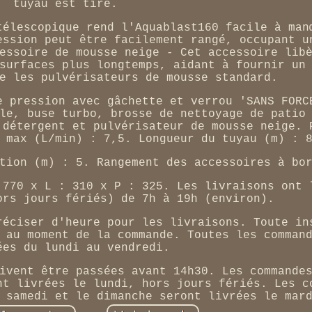
tuyau est tiré.
télescopique rend l'Aquablast160 facile à man
ession peut être facilement rangé, occupant u
essoire de mousse neige - Cet accessoire lib
surfaces plus longtemps, aidant à fournir un
e les pulvérisateurs de mousse standard.
e pression avec gâchette et verrou 'SANS FORC
le, buse turbo, brosse de nettoyage de patio
 détergent et pulvérisateur de mousse neige. 
 max (L/min) : 7,5. Longueur du tuyau (m) : 
tion (m) : 5. Rangement des accessoires à bo
 770 x L : 310 x P : 325. Les livraisons ont 
ors jours fériés) de 7h à 19h (environ).
réciser d'heure pour les livraisons. Toute in
 au moment de la commande. Toutes les comman
ées du lundi au vendredi.
ivent être passées avant 14h30. Les commande
nt livrées le lundi, hors jours fériés. Les c
 samedi et le dimanche seront livrées le mar