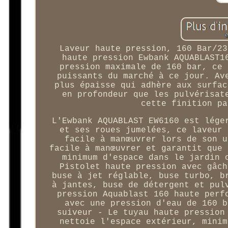
Laveur haute pression, 160 Bar/23
haute pression Ewbank AQUABLAST1
pression maximale de 160 bar, ce 
puissants du marché à ce jour. Av
plus épaisse qui adhère aux surfac
en profondeur que les pulvérisat
cette finition pa
L'Ewbank AQUABLAST EW6160 est lége
et ses roues jumelées, ce laveur 
facile à manœuvrer lors de son u
facile à manœuvrer et garantit que 
minimum d'espace dans le jardin 
Pistolet haute pression avec gâch
buse à jet réglable, buse turbo, b
à jantes, buse de détergent et pul
pression Aquablast 160 haute perf
avec une pression d'eau de 160 b
suiveur - Le tuyau haute pression
nettoie l'espace extérieur, minim