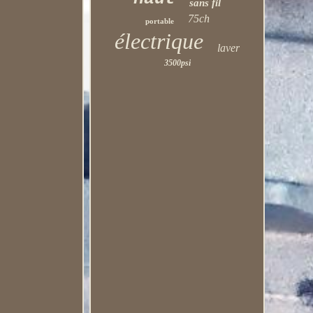
sans fil
75ch
portable
électrique
laver
3500psi