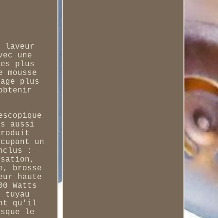
e laveur
vec une
les plus
e mousse
yage plus
obtenir
escopique
is aussi
produit
ccupant un
nclus :
isation,
e, brosse
eur haute
00 Watts
e tuyau
nt qu'il
rsque le