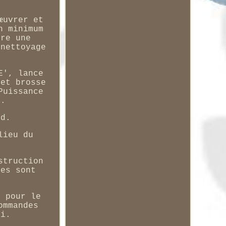
œuvrer et
n minimum
ère une
 nettoyage
E', lance
 et brosse
Puissance
8.
rd.
lieu du
struction
des sont
s pour le
ommandes
di.