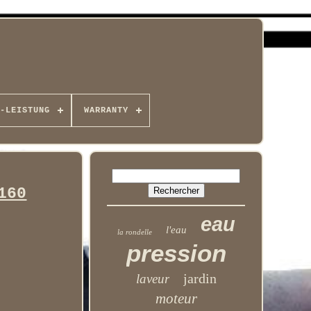
-LEISTUNG
WARRANTY
160
eau
l'eau
la rondelle
pression
jardin
laveur
moteur