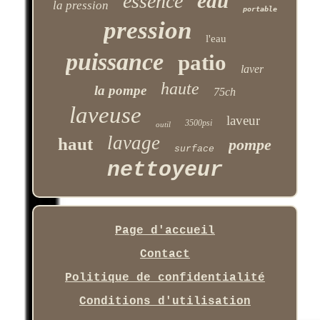
eau
essence
la pression
portable
pression
l'eau
puissance
patio
laver
haute
la pompe
75ch
laveuse
laveur
3500psi
outil
lavage
haut
pompe
surface
nettoyeur
Page d'accueil
Contact
Politique de confidentialité
Conditions d'utilisation