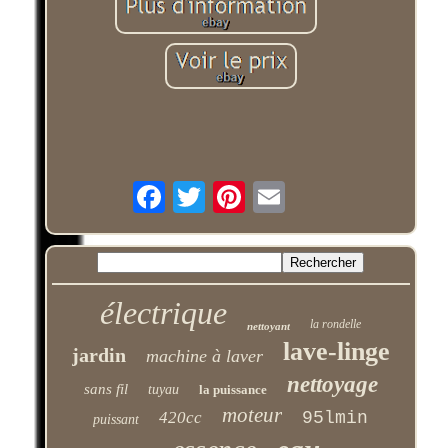
électrique
la rondelle
nettoyant
lave-linge
jardin
machine à laver
nettoyage
sans fil
tuyau
la puissance
moteur
420cc
95lmin
puissant