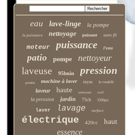
eau
lave-linge
la pompe
nettoyage
sans fil
la puissance
puissant
puissance
moteur
l'eau
patio
nettoyeur
pompe
pression
laveuse
95lmin
machine à laver
tuyau
la rondelle
portable
haute
laveur
nettoyant
outil
jardin
la pression
75ch
3500psi
lavage
laver
surface
électrique
haut
420cc
essence