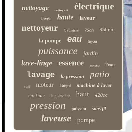
électrique
nettoyage
nettoyant
haute
laveur
laver
nettoyeur
95lmin
75ch
la rondelle
eau
la pompe
tuyau
puissance
jardin
essence
lave-linge
l'eau
portable
patio
lavage
la pression
moteur
machine à laver
3500psi
outil
haut
420cc
la puissance
surface
pression
sans fil
puissant
laveuse
pompe