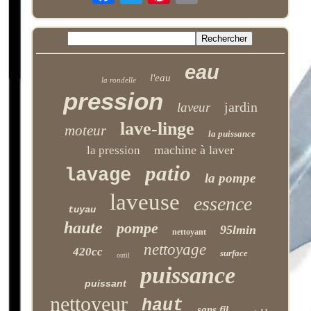
eau
l'eau
la rondelle
pression
jardin
laveur
lave-linge
moteur
la puissance
machine à laver
la pression
patio
lavage
la pompe
laveuse
essence
tuyau
haute
pompe
95lmin
nettoyant
nettoyage
420cc
surface
outil
puissance
puissant
nettoyeur
haut
sans fil