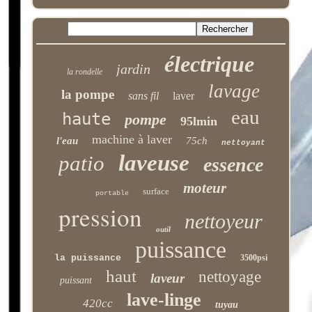
électrique
jardin
la rondelle
lavage
la pompe
sans fil
laver
eau
haute
pompe
95lmin
machine à laver
l'eau
75ch
nettoyant
laveuse
patio
essence
moteur
surface
portable
pression
nettoyeur
outil
puissance
la puissance
3500psi
haut
nettoyage
laveur
puissant
lave-linge
420cc
tuyau