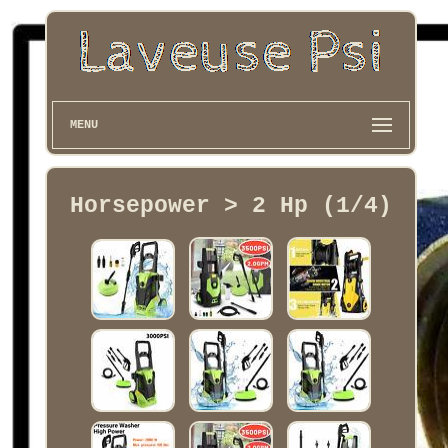
MENU
Horsepower > 2 Hp (1/4)